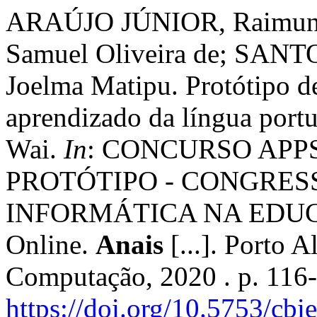
ARAÚJO JÚNIOR, Raimund
Samuel Oliveira de; SANT
Joelma Matipu. Protótipo de
aprendizado da língua portu
Wai.
In
: CONCURSO APP
PROTÓTIPO - CONGRES
INFORMÁTICA NA EDUCAÇ
Online.
Anais
[...]. Porto A
Computação, 2020 . p. 116
https://doi.org/10.5753/cb