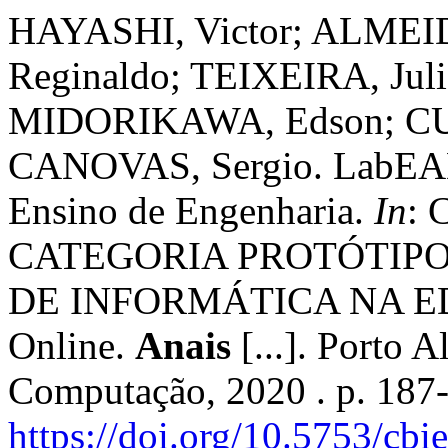
HAYASHI, Victor; ALMEI
Reginaldo; TEIXEIRA, Jul
MIDORIKAWA, Edson; CU
CANOVAS, Sergio. LabEAD:
Ensino de Engenharia.
In
:
CATEGORIA PROTÓTIPO
DE INFORMÁTICA NA EDU
Online.
Anais
[...]. Porto A
Computação, 2020 . p. 187
https://doi.org/10.5753/cb