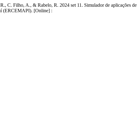
a, R., C. Filho, A., & Rabelo, R. 2024 set 11. Simulador de aplicações d
uí (ERCEMAPI). [Online] :