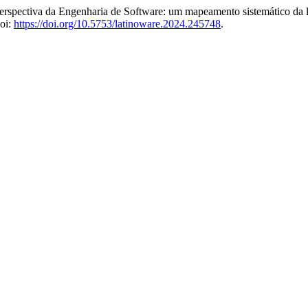
perspectiva da Engenharia de Software: um mapeamento sistemático da li
doi:
https://doi.org/10.5753/latinoware.2024.245748
.