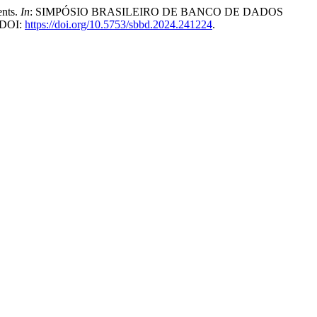
ents.
In
: SIMPÓSIO BRASILEIRO DE BANCO DE DADOS
. DOI:
https://doi.org/10.5753/sbbd.2024.241224
.