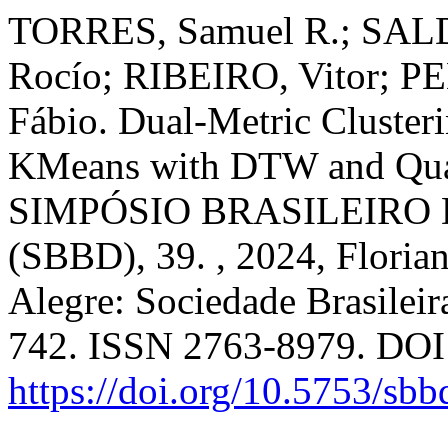
TORRES, Samuel R.; SAL
Rocío; RIBEIRO, Vitor; P
Fábio. Dual-Metric Clusteri
KMeans with DTW and Qua
SIMPÓSIO BRASILEIRO
(SBBD), 39. , 2024, Floria
Alegre: Sociedade Brasilei
742. ISSN 2763-8979. DOI
https://doi.org/10.5753/sb