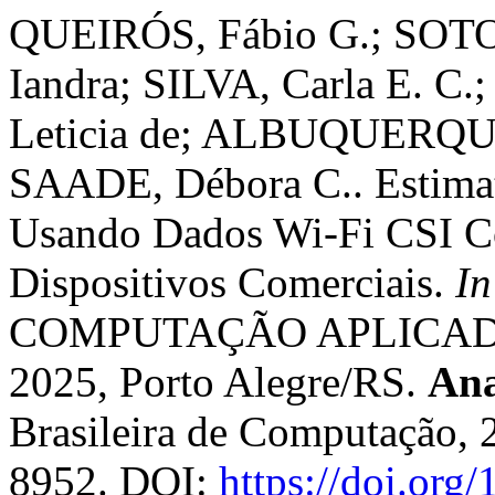
QUEIRÓS, Fábio G.; SOTO
Iandra; SILVA, Carla E. C
Leticia de; ALBUQUERQ
SAADE, Débora C.. Estimati
Usando Dados Wi-Fi CSI C
Dispositivos Comerciais.
In
COMPUTAÇÃO APLICADA 
2025, Porto Alegre/RS.
Ana
Brasileira de Computação, 
8952. DOI:
https://doi.org