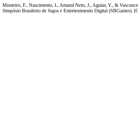
Monteiro, F., Nascimento, I., Amaral Neto, J., Aguiar, Y., & Vascon
Simpósio Brasileiro de Jogos e Entretenimento Digital (SBGames). [O