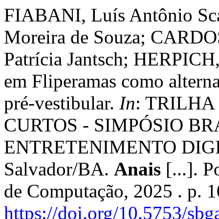
FIABANI, Luís Antônio S
Moreira de Souza; CARDOS
Patrícia Jantsch; HERPICH, 
em Fliperamas como alterna
pré-vestibular.
In
: TRILH
CURTOS - SIMPÓSIO BR
ENTRETENIMENTO DIGITA
Salvador/BA.
Anais
[...]. 
de Computação, 2025 . p. 
https://doi.org/10.5753/sb