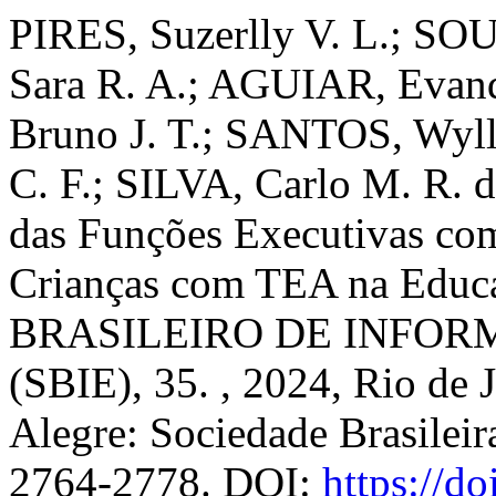
PIRES, Suzerlly V. L.; SO
Sara R. A.; AGUIAR, Eva
Bruno J. T.; SANTOS, Wyl
C. F.; SILVA, Carlo M. R. 
das Funções Executivas co
Crianças com TEA na Educa
BRASILEIRO DE INFO
(SBIE), 35. , 2024, Rio de 
Alegre: Sociedade Brasilei
2764-2778. DOI:
https://d