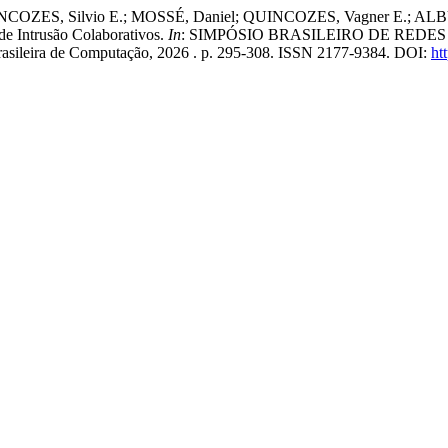
UINCOZES, Silvio E.; MOSSÉ, Daniel; QUINCOZES, Vagner E.; A
de Intrusão Colaborativos.
In
: SIMPÓSIO BRASILEIRO DE REDE
 Brasileira de Computação, 2026 . p. 295-308. ISSN 2177-9384. DOI:
ht