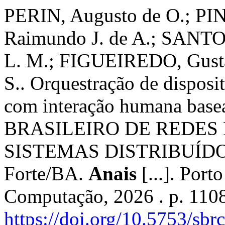
PERIN, Augusto de O.; P
Raimundo J. de A.; SANT
L. M.; FIGUEIREDO, Gust
S.. Orquestração de dispos
com interação humana bas
BRASILEIRO DE REDES
SISTEMAS DISTRIBUÍDOS (
Forte/BA.
Anais
[...]. Port
Computação, 2026 . p. 110
https://doi.org/10.5753/sb