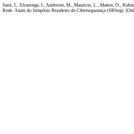
Sanz, I., Alvarenga, I., Andreoni, M., Mauricio, L., Mattos, D., R
Rede. Anais do Simpósio Brasileiro de Cibersegurança (SBSeg). [Onl