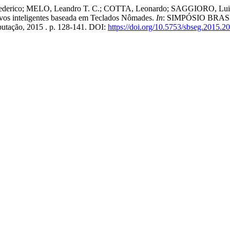
erico; MELO, Leandro T. C.; COTTA, Leonardo; SAGGIORO, Luiz 
ivos inteligentes baseada em Teclados Nômades.
In
: SIMPÓSIO BRAS
mputação, 2015 . p. 128-141. DOI:
https://doi.org/10.5753/sbseg.2015.2