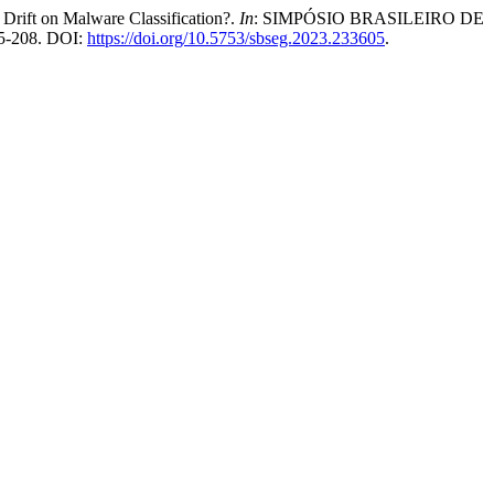
ft on Malware Classification?.
In
: SIMPÓSIO BRASILEIRO DE
195-208. DOI:
https://doi.org/10.5753/sbseg.2023.233605
.