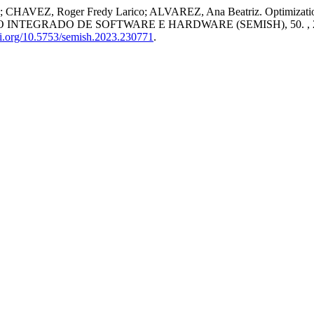
VEZ, Roger Fredy Larico; ALVAREZ, Ana Beatriz. Optimization of
O INTEGRADO DE SOFTWARE E HARDWARE (SEMISH), 50. , 202
doi.org/10.5753/semish.2023.230771
.