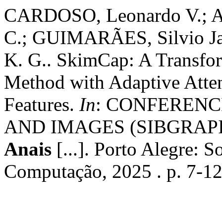
CARDOSO, Leonardo V.; A
C.; GUIMARÃES, Silvio Ja
K. G.. SkimCap: A Transfo
Method with Adaptive Atte
Features.
In
: CONFERENC
AND IMAGES (SIBGRAPI), 
Anais
[...]. Porto Alegre: S
Computação, 2025 . p. 7-12