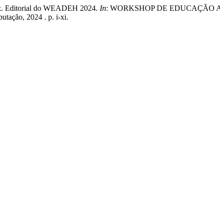
z. Editorial do WEADEH 2024.
In
: WORKSHOP DE EDUCAÇÃO A D
utação, 2024 . p. i-xi.