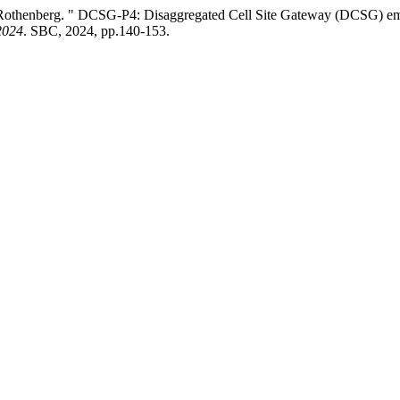
E. Rothenberg. " DCSG-P4: Disaggregated Cell Site Gateway (DCSG) em
2024
. SBC, 2024, pp.140-153.