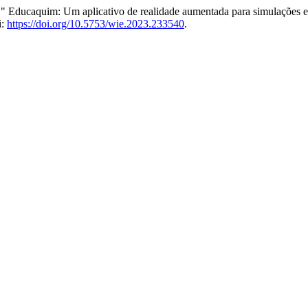
va. " Educaquim: Um aplicativo de realidade aumentada para simulaçõe
i:
https://doi.org/10.5753/wie.2023.233540
.