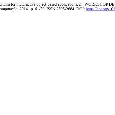
thm for multi-active object-based applications.
In
: WORKSHOP DE T
e Computação, 2014 . p. 61-73. ISSN 2595-2684. DOI:
https://doi.org/1