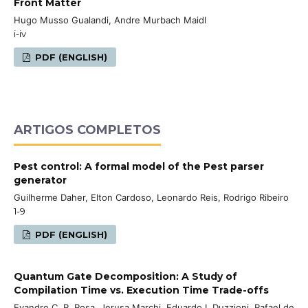
Front Matter
Hugo Musso Gualandi, Andre Murbach Maidl
i-iv
PDF (ENGLISH)
ARTIGOS COMPLETOS
Pest control: A formal model of the Pest parser
generator
Guilherme Daher, Elton Cardoso, Leonardo Reis, Rodrigo Ribeiro
1-9
PDF (ENGLISH)
Quantum Gate Decomposition: A Study of
Compilation Time vs. Execution Time Trade-offs
Evandro C. R. Rosa, Jerusa Marchi, Eduardo I. Duzzioni, Rafael de