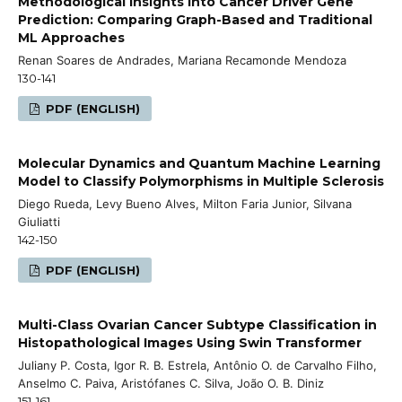
Methodological Insights into Cancer Driver Gene
Prediction: Comparing Graph-Based and Traditional
ML Approaches
Renan Soares de Andrades, Mariana Recamonde Mendoza
130-141
PDF (ENGLISH)
Molecular Dynamics and Quantum Machine Learning
Model to Classify Polymorphisms in Multiple Sclerosis
Diego Rueda, Levy Bueno Alves, Milton Faria Junior, Silvana
Giuliatti
142-150
PDF (ENGLISH)
Multi-Class Ovarian Cancer Subtype Classification in
Histopathological Images Using Swin Transformer
Juliany P. Costa, Igor R. B. Estrela, Antônio O. de Carvalho Filho,
Anselmo C. Paiva, Aristófanes C. Silva, João O. B. Diniz
151-161