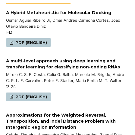
A Hybrid Metaheuristic for Molecular Docking
Osmar Aguiar Ribeiro Jr, Omar Andres Carmona Cortes, João
Otávio Bandeira Diniz
1-12
PDF (ENGLISH)
A multi-level approach using deep learning and
transfer learning for classifying non-coding RNAs
Mirele C. S. F. Costa, Célia G. Ralha, Marcelo M. Brigido, André
C. P. L. F. Carvalho, Peter F. Stadler, Maria Emília M. T. Walter
13-24
PDF (ENGLISH)
Approximations for the Weighted Reversal,
Transposition, and Indel Distance Problem with
Intergenic Region Information
Gabriel Siqueira, Alexsandro Oliveira Alexandrino, Zanoni Dias