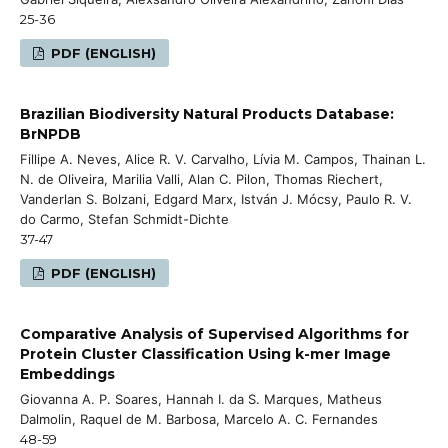
25-36
PDF (ENGLISH)
Brazilian Biodiversity Natural Products Database:
BrNPDB
Fillipe A. Neves, Alice R. V. Carvalho, Lívia M. Campos, Thainan L.
N. de Oliveira, Marilia Valli, Alan C. Pilon, Thomas Riechert,
Vanderlan S. Bolzani, Edgard Marx, István J. Mócsy, Paulo R. V.
do Carmo, Stefan Schmidt-Dichte
37-47
PDF (ENGLISH)
Comparative Analysis of Supervised Algorithms for
Protein Cluster Classification Using k-mer Image
Embeddings
Giovanna A. P. Soares, Hannah I. da S. Marques, Matheus
Dalmolin, Raquel de M. Barbosa, Marcelo A. C. Fernandes
48-59