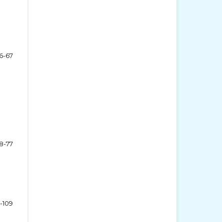
6-67
8-77
-109