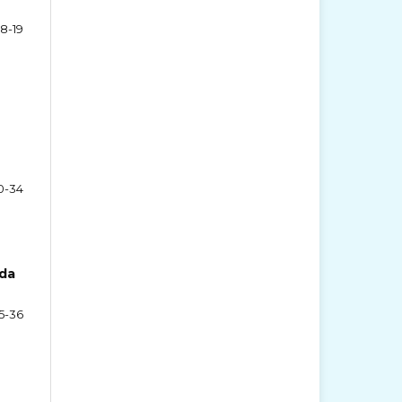
18-19
0-34
 da
5-36