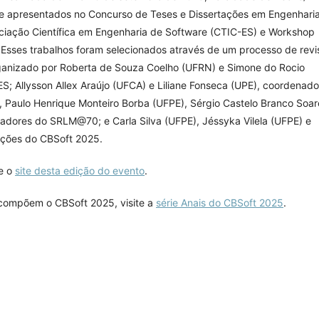
s e apresentados no Concurso de Teses e Dissertações em Engenhari
ciação Científica em Engenharia de Software (CTIC-ES) e Workshop
 Esses trabalhos foram selecionados através de um processo de revi
organizado por Roberta de Souza Coelho (UFRN) e Simone do Rocio
 Allysson Allex Araújo (UFCA) e Liliane Fonseca (UPE), coordenado
 Paulo Henrique Monteiro Borba (UFPE), Sérgio Castelo Branco Soar
nadores do SRLM@70; e Carla Silva (UFPE), Jéssyka Vilela (UFPE) e
ações do CBSoft 2025.
te o
site desta edição do evento
.
 compõem o CBSoft 2025, visite a
série Anais do CBSoft 2025
.