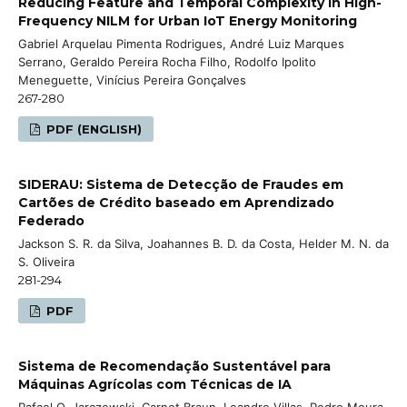
Reducing Feature and Temporal Complexity in High-
Frequency NILM for Urban IoT Energy Monitoring
Gabriel Arquelau Pimenta Rodrigues, André Luiz Marques
Serrano, Geraldo Pereira Rocha Filho, Rodolfo Ipolito
Meneguette, Vinícius Pereira Gonçalves
267-280
PDF (ENGLISH)
SIDERAU: Sistema de Detecção de Fraudes em
Cartões de Crédito baseado em Aprendizado
Federado
Jackson S. R. da Silva, Joahannes B. D. da Costa, Helder M. N. da
S. Oliveira
281-294
PDF
Sistema de Recomendação Sustentável para
Máquinas Agrícolas com Técnicas de IA
Rafael O. Jarczewski, Carnot Braun, Leandro Villas, Pedro Moura,