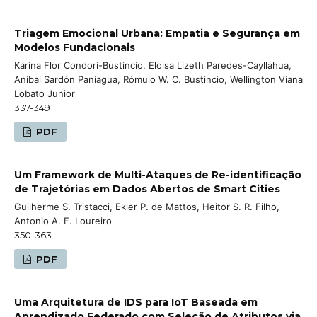
Triagem Emocional Urbana: Empatia e Segurança em
Modelos Fundacionais
Karina Flor Condori-Bustincio, Eloisa Lizeth Paredes-Cayllahua,
Aníbal Sardón Paniagua, Rómulo W. C. Bustincio, Wellington Viana
Lobato Junior
337-349
PDF
Um Framework de Multi-Ataques de Re-identificação
de Trajetórias em Dados Abertos de Smart Cities
Guilherme S. Tristacci, Ekler P. de Mattos, Heitor S. R. Filho,
Antonio A. F. Loureiro
350-363
PDF
Uma Arquitetura de IDS para IoT Baseada em
Aprendizado Federado com Seleção de Atributos via