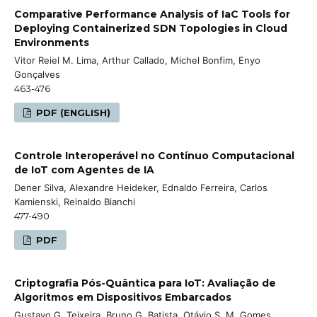
Comparative Performance Analysis of IaC Tools for
Deploying Containerized SDN Topologies in Cloud
Environments
Vitor Reiel M. Lima, Arthur Callado, Michel Bonfim, Enyo
Gonçalves
463-476
PDF (ENGLISH)
Controle Interoperável no Contínuo Computacional
de IoT com Agentes de IA
Dener Silva, Alexandre Heideker, Ednaldo Ferreira, Carlos
Kamienski, Reinaldo Bianchi
477-490
PDF
Criptografia Pós-Quântica para IoT: Avaliação de
Algoritmos em Dispositivos Embarcados
Gustavo G. Teixeira, Bruno G. Batista, Otávio S. M. Gomes