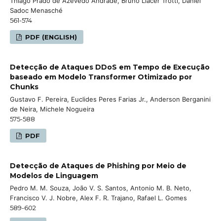
Thiago Prado de Azevedo Andrade, Bruno Llacer Trotti, Daniel
Sadoc Menasché
561-574
PDF (ENGLISH)
Detecção de Ataques DDoS em Tempo de Execução
baseado em Modelo Transformer Otimizado por
Chunks
Gustavo F. Pereira, Euclides Peres Farias Jr., Anderson Berganini
de Neira, Michele Nogueira
575-588
PDF
Detecção de Ataques de Phishing por Meio de
Modelos de Linguagem
Pedro M. M. Souza, João V. S. Santos, Antonio M. B. Neto,
Francisco V. J. Nobre, Alex F. R. Trajano, Rafael L. Gomes
589-602