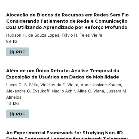
Alocação de Blocos de Recursos em Redes Sem Fio
Considerando Fatiamento de Rede e Comunicação
D2D Utilizando Aprendizado por Reforço Profundo
Hudson H. de Souza Lopes, Flávio H. Teles Vieira
99-112
PDF
Além de um Único Retrato: Análise Temporal da
Exposição de Usuários em Dados de Mobilidade
Lucas G. S. Félix, Vinícius da F. Vieira, Anne Josiane Kouam,
Alexandre G. Evsukoff, Nadjib Achir, Aline C. Viana, Jussara M.
Almeida
113-126
PDF
An Experimental Framework for Studying Non-IID
Data in Federated Learning for Network Telemetry