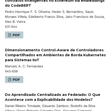
contratos inteligentes no Ethereum via embeddings
do CodeBERT
Pedro Henrique F. S. Oliveira, Heder S. Bernardino, Saulo
Moraes Villela, Edelberto Franco Silva, Jairo Francisco de Souza,
Alex B. Vieira
631-644
PDF
Dimensionamento Control-Aware de Controladores
Compartilhados em Ambientes de Borda Kubernetes
para Sistemas IIoT
Marcelo A. C. Fernandes
645-658
PDF
Do Aprendizado Centralizado ao Federado: O Que
Acontece com a Explicabilidade dos Modelos?
Daniel Ribeiro Trindade, Eduardo Zambon, Rodolfo da Silva
Villaça, Diego Roberto Colombo Dias, Giovanni Comarela