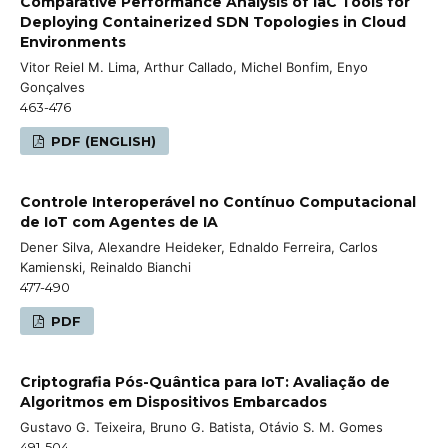
Comparative Performance Analysis of IaC Tools for
Deploying Containerized SDN Topologies in Cloud
Environments
Vitor Reiel M. Lima, Arthur Callado, Michel Bonfim, Enyo
Gonçalves
463-476
PDF (ENGLISH)
Controle Interoperável no Contínuo Computacional
de IoT com Agentes de IA
Dener Silva, Alexandre Heideker, Ednaldo Ferreira, Carlos
Kamienski, Reinaldo Bianchi
477-490
PDF
Criptografia Pós-Quântica para IoT: Avaliação de
Algoritmos em Dispositivos Embarcados
Gustavo G. Teixeira, Bruno G. Batista, Otávio S. M. Gomes
491-504