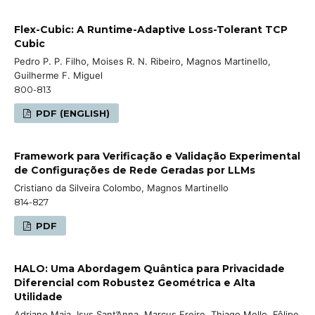
Flex-Cubic: A Runtime-Adaptive Loss-Tolerant TCP
Cubic
Pedro P. P. Filho, Moises R. N. Ribeiro, Magnos Martinello,
Guilherme F. Miguel
800-813
PDF (ENGLISH)
Framework para Verificação e Validação Experimental
de Configurações de Rede Geradas por LLMs
Cristiano da Silveira Colombo, Magnos Martinello
814-827
PDF
HALO: Uma Abordagem Quântica para Privacidade
Diferencial com Robustez Geométrica e Alta
Utilidade
Adriano Maia, Isys Sant’Anna, Marcus Freire, Thiago Mello, Fêlipe