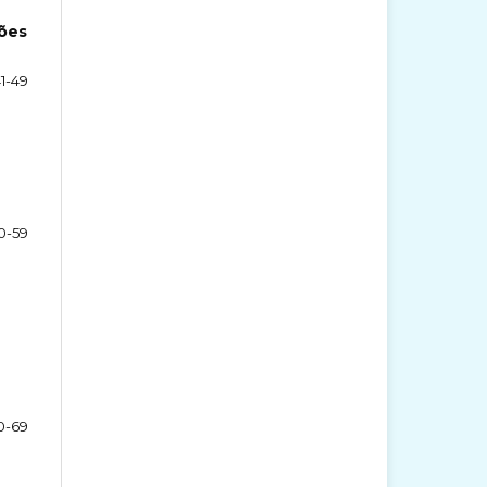
ções
1-49
0-59
0-69