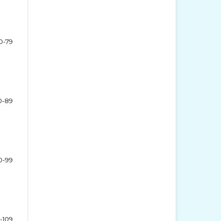
0-79
0-89
0-99
-109