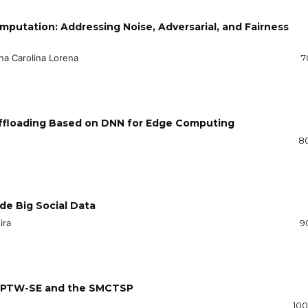
mputation: Addressing Noise, Adversarial, and Fairness
na Carolina Lorena
7
Offloading Based on DNN for Edge Computing
8
de Big Social Data
ira
9
 PDPTW-SE and the SMCTSP
100