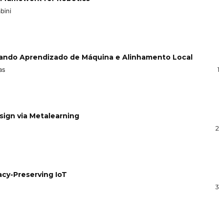
bini
zando Aprendizado de Máquina e Alinhamento Local
as
ign via Metalearning
2
acy-Preserving IoT
3