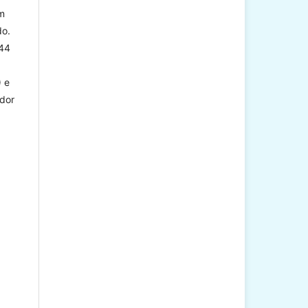
m
do.
 44
) e
dor