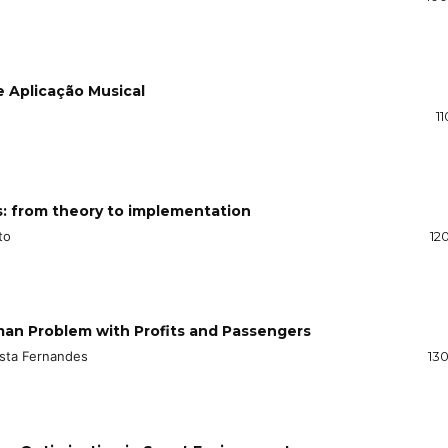
e Aplicação Musical
11
: from theory to implementation
to
12
man Problem with Profits and Passengers
osta Fernandes
130