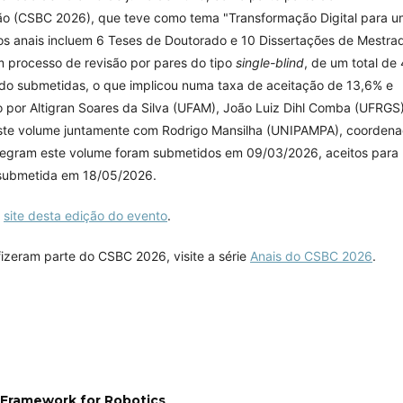
ão (CSBC 2026), que teve como tema "Transformação Digital para u
s anais incluem 6 Teses de Doutorado e 10 Dissertações de Mestra
m processo de revisão por pares do tipo
single-blind
, de um total de
do submetidas, o que implicou numa taxa de aceitação de 13,6% e
 por Altigran Soares da Silva (UFAM), João Luiz Dihl Comba (UFRGS
este volume juntamente com Rodrigo Mansilha (UNIPAMPA), coordena
tegram este volume foram submetidos em 09/03/2026, aceitos para
 submetida em 18/05/2026.
o
site desta edição do evento
.
fizeram parte do CSBC 2026, visite a série
Anais do CSBC 2026
.
 Framework for Robotics