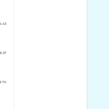
4-45
6-57
8-70