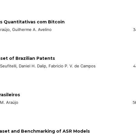
s Quantitativas com Bitcoin
raújo, Guilherme A. Avelino
3
et of Brazilian Patents
Seufitelli, Daniel H. Dalip, Fabricio P. V. de Campos
4
asileiros
 M. Araújo
5
ataset and Benchmarking of ASR Models