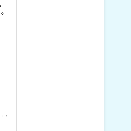
m
 o
.
i-ix