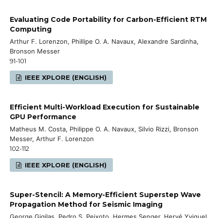
Evaluating Code Portability for Carbon-Efficient RTM
Computing
Arthur F. Lorenzon, Phillipe O. A. Navaux, Alexandre Sardinha,
Bronson Messer
91-101
IEEE XPLORE (ENGLISH)
Efficient Multi-Workload Execution for Sustainable
GPU Performance
Matheus M. Costa, Philippe O. A. Navaux, Silvio Rizzi, Bronson
Messer, Arthur F. Lorenzon
102-112
IEEE XPLORE (ENGLISH)
Super-Stencil: A Memory-Efficient Superstep Wave
Propagation Method for Seismic Imaging
George Gigilas, Pedro S. Peixoto, Hermes Senger, Hervé Yviquel