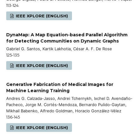
113-124
IEEE XPLORE (ENGLISH)
DynaMap: A Map Equation-based Parallel Algorithm
for Detecting Communities on Dynamic Graphs
Gabriel G. Santos, Kartik Lakhotia, César A. F. De Rose
125-135
IEEE XPLORE (ENGLISH)
Generative Fabrication of Medical Images for
Machine Learning Training
Andres G. Calzada-Jasso, Andrei Tchernykh, Ixchel D. Avendaño-
Pacheco, Jorge M. Cortés-Mendoza, Bernardo Pulido-Gaytan,
Mikhail Babenko, Alfredo Goldman, Horacio González-Vélez
136-145
IEEE XPLORE (ENGLISH)