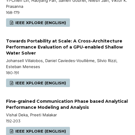
Yi-Chien Lin, Haoyang Fan, Sameh Gobriel, Nilesh Jain, Viktor K.
Prasanna
168-179
IEEE XPLORE (ENGLISH)
Towards Portability at Scale: A Cross-Architecture
Performance Evaluation of a GPU-enabled Shallow
Water Solver
Johansell Villalobos, Daniel Caviedes-Voullième, Silvio Rizzi,
Esteban Meneses
180-191
IEEE XPLORE (ENGLISH)
Fine-grained Communication Phase based Analytical
Performance Modeling and Analysis
Vishal Deka, Preeti Malakar
192-203
IEEE XPLORE (ENGLISH)