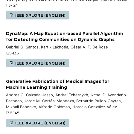
113-124
IEEE XPLORE (ENGLISH)
DynaMap: A Map Equation-based Parallel Algorithm
for Detecting Communities on Dynamic Graphs
Gabriel G. Santos, Kartik Lakhotia, César A. F. De Rose
125-135
IEEE XPLORE (ENGLISH)
Generative Fabrication of Medical Images for
Machine Learning Training
Andres G. Calzada-Jasso, Andrei Tchernykh, Ixchel D. Avendaño-
Pacheco, Jorge M. Cortés-Mendoza, Bernardo Pulido-Gaytan,
Mikhail Babenko, Alfredo Goldman, Horacio González-Vélez
136-145
IEEE XPLORE (ENGLISH)