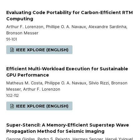
Evaluating Code Portability for Carbon-Efficient RTM
Computing
Arthur F. Lorenzon, Phillipe O. A. Navaux, Alexandre Sardinha,
Bronson Messer
91-101
IEEE XPLORE (ENGLISH)
Efficient Multi-Workload Execution for Sustainable
GPU Performance
Matheus M. Costa, Philippe O. A. Navaux, Silvio Rizzi, Bronson
Messer, Arthur F. Lorenzon
102-112
IEEE XPLORE (ENGLISH)
Super-Stencil: A Memory-Efficient Superstep Wave
Propagation Method for Seismic Imaging
George Gigilas, Pedro S. Peixoto, Hermes Senger, Hervé Yviquel