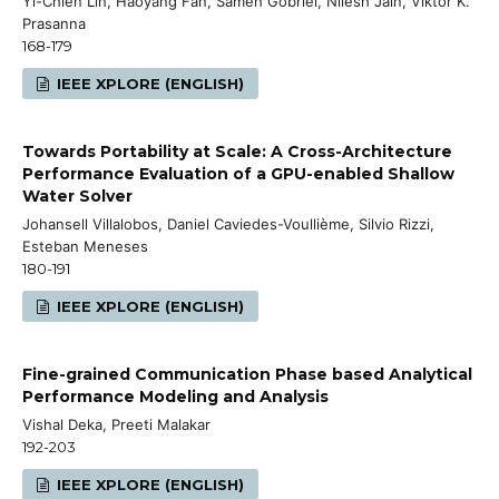
Yi-Chien Lin, Haoyang Fan, Sameh Gobriel, Nilesh Jain, Viktor K.
Prasanna
168-179
IEEE XPLORE (ENGLISH)
Towards Portability at Scale: A Cross-Architecture
Performance Evaluation of a GPU-enabled Shallow
Water Solver
Johansell Villalobos, Daniel Caviedes-Voullième, Silvio Rizzi,
Esteban Meneses
180-191
IEEE XPLORE (ENGLISH)
Fine-grained Communication Phase based Analytical
Performance Modeling and Analysis
Vishal Deka, Preeti Malakar
192-203
IEEE XPLORE (ENGLISH)