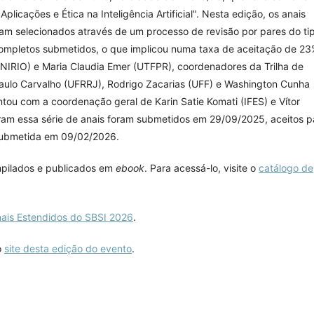
plicações e Ética na Inteligência Artificial". Nesta edição, os anais
ram selecionados através de um processo de revisão por pares do ti
 completos submetidos, o que implicou numa taxa de aceitação de 23
UNIRIO) e Maria Claudia Emer (UTFPR), coordenadores da Trilha de
Paulo Carvalho (UFRRJ), Rodrigo Zacarias (UFF) e Washington Cunha
ou com a coordenação geral de Karin Satie Komati (IFES) e Vítor
gram essa série de anais foram submetidos em 29/09/2025, aceitos p
 submetida em 09/02/2026.
mpilados e publicados em
ebook
. Para acessá-lo, visite o
catálogo de
nais Estendidos do SBSI 2026
.
o
site desta edição do evento
.