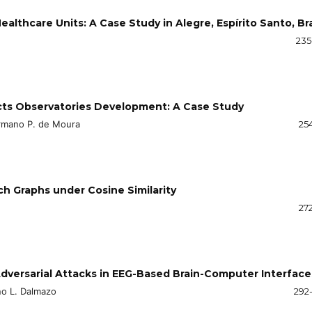
lthcare Units: A Case Study in Alegre, Espírito Santo, Bra
235
jects Observatories Development: A Case Study
Hermano P. de Moura
25
h Graphs under Cosine Similarity
27
dversarial Attacks in EEG-Based Brain-Computer Interface
no L. Dalmazo
292