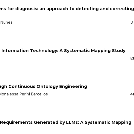
ems for diagnosis: an approach to detecting and correcting
. Nunes
10
of Information Technology: A Systematic Mapping Study
12
ugh Continuous Ontology Engineering
onalessa Perini Barcellos
14
l Requirements Generated by LLMs: A Systematic Mapping