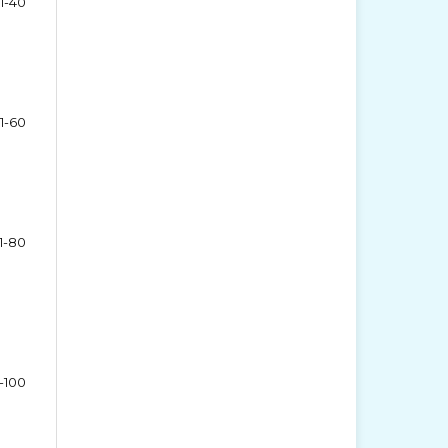
1-40
1-60
1-80
-100