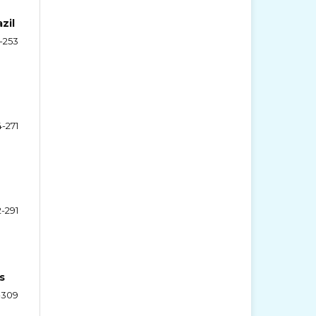
zil
-253
4-271
2-291
s
-309