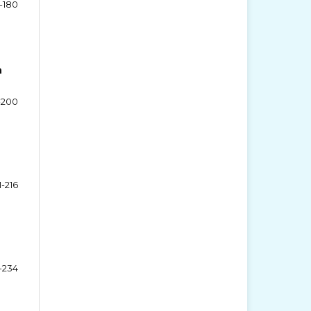
1-180
n
-200
1-216
7-234