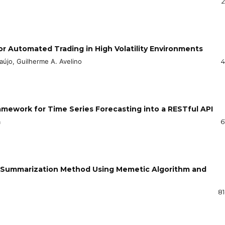
2
or Automated Trading in High Volatility Environments
aújo, Guilherme A. Avelino
4
mework for Time Series Forecasting into a RESTful API
a
6
t Summarization Method Using Memetic Algorithm and
81