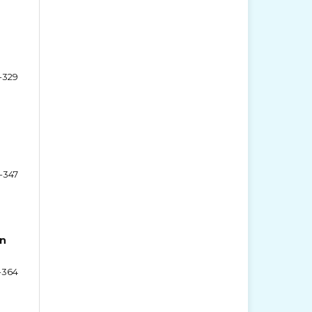
-329
-347
in
-364