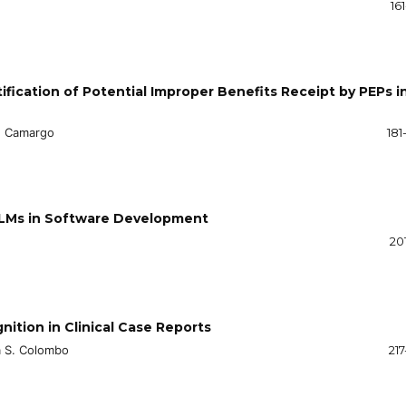
16
tification of Potential Improper Benefits Receipt by PEPs i
V. Camargo
181
 LLMs in Software Development
20
ition in Clinical Case Reports
a S. Colombo
21