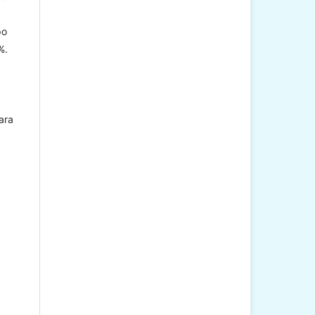
po
%.
ara