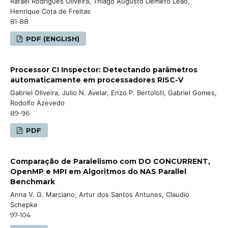
Rafael Rodrigues Oliveira, Thiago Augusto Demeto Leão,
Henrique Cota de Freitas
81-88
PDF (ENGLISH)
Processor CI Inspector: Detectando parâmetros
automaticamente em processadores RISC-V
Gabriel Oliveira, Julio N. Avelar, Enzo P. Bertoloti, Gabriel Gomes,
Rodolfo Azevedo
89-96
PDF
Comparação de Paralelismo com DO CONCURRENT,
OpenMP e MPI em Algoritmos do NAS Parallel
Benchmark
Anna V. G. Marciano, Artur dos Santos Antunes, Claudio
Schepke
97-104