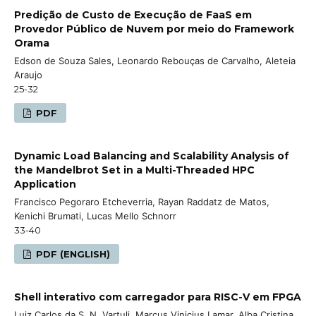
Predição de Custo de Execução de FaaS em
Provedor Público de Nuvem por meio do Framework
Orama
Edson de Souza Sales, Leonardo Rebouças de Carvalho, Aleteia
Araujo
25-32
PDF
Dynamic Load Balancing and Scalability Analysis of
the Mandelbrot Set in a Multi-Threaded HPC
Application
Francisco Pegoraro Etcheverria, Rayan Raddatz de Matos,
Kenichi Brumati, Lucas Mello Schnorr
33-40
PDF (ENGLISH)
Shell interativo com carregador para RISC-V em FPGA
Luiz Carlos da S. N. Vartuli, Marcus Vinicius Lamar, Alba Cristina