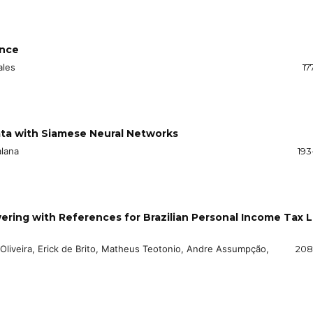
ence
ales
17
ta with Siamese Neural Networks
alana
193
ring with References for Brazilian Personal Income Tax 
 Oliveira, Erick de Brito, Matheus Teotonio, Andre Assumpção,
208