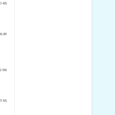
0-65
6-81
2-96
7-115