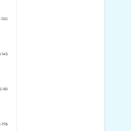
6-130
1-145
6-161
2-176