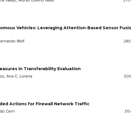
onomous Vehicles: Leveraging Attention-Based Sensor Fusi
Fernando Wolf
285
sures in Transferability Evaluation
roz, Ana C. Lorena
300
d Actions for Firewall Network Traffic
do Cerri
315