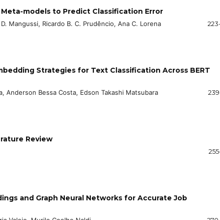
 Meta-models to Predict Classification Error
r D. Mangussi, Ricardo B. C. Prudêncio, Ana C. Lorena
223
bedding Strategies for Text Classification Across BERT
uza, Anderson Bessa Costa, Edson Takashi Matsubara
239
terature Review
255
ngs and Graph Neural Networks for Accurate Job
a Valejo, Murilo Coelho Naldi
270