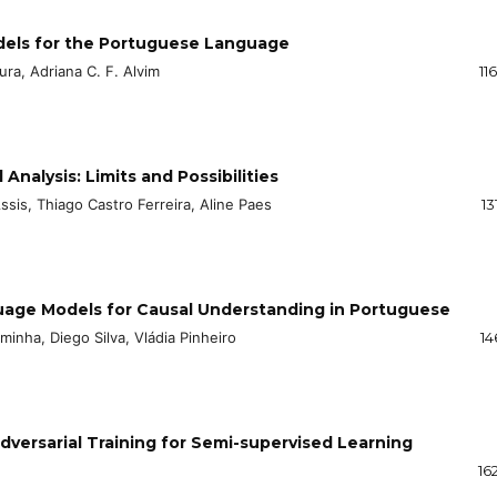
dels for the Portuguese Language
a, Adriana C. F. Alvim
11
Analysis: Limits and Possibilities
is, Thiago Castro Ferreira, Aline Paes
13
age Models for Causal Understanding in Portuguese
minha, Diego Silva, Vládia Pinheiro
14
dversarial Training for Semi-supervised Learning
16