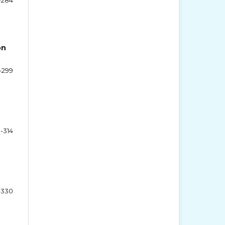
on
-299
-314
-330