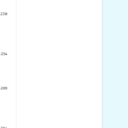
-238
-254
-269
-284