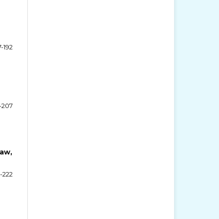
7-192
-207
Law,
-222