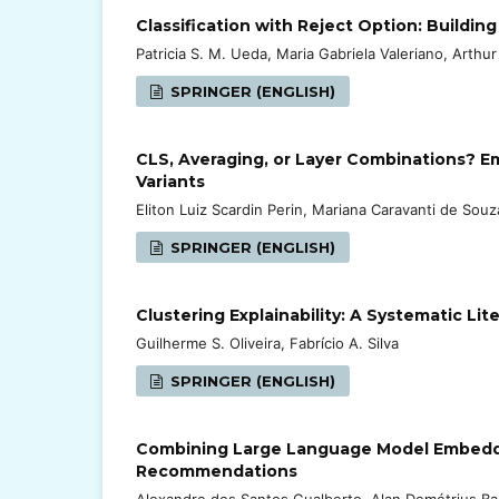
Classification with Reject Option: Building
Patricia S. M. Ueda, Maria Gabriela Valeriano, Arthu
SPRINGER (ENGLISH)
CLS, Averaging, or Layer Combinations? Em
Variants
Eliton Luiz Scardin Perin, Mariana Caravanti de So
SPRINGER (ENGLISH)
Clustering Explainability: A Systematic Li
Guilherme S. Oliveira, Fabrício A. Silva
SPRINGER (ENGLISH)
Combining Large Language Model Embeddi
Recommendations
Alexandre dos Santos Gualberto, Alan Demétrius Bari