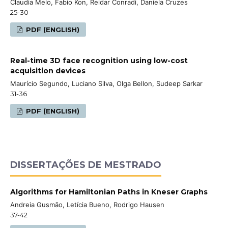
Claudia Melo, Fabio Kon, Reidar Conradi, Daniela Cruzes
25-30
PDF (ENGLISH)
Real-time 3D face recognition using low-cost
acquisition devices
Maurício Segundo, Luciano Silva, Olga Bellon, Sudeep Sarkar
31-36
PDF (ENGLISH)
DISSERTAÇÕES DE MESTRADO
Algorithms for Hamiltonian Paths in Kneser Graphs
Andreia Gusmão, Letícia Bueno, Rodrigo Hausen
37-42