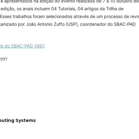
e apresentados na edição do evento realizada de 7 a 10 outubro de
ição, os anais incluem 04 Tutoriais, 04 artigos da Trilha de
 Esses trabalhos foram selecionados através de um processo de revi
organizado por João Antonio Zuffo (USP), coordenador do SBAC-PAD
ais do SBAC-PAD 1997
.
1997
puting Systems