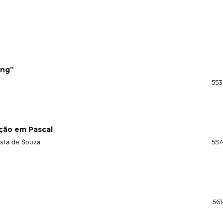
ing”
553
ução em Pascal
tista de Souza
557
561