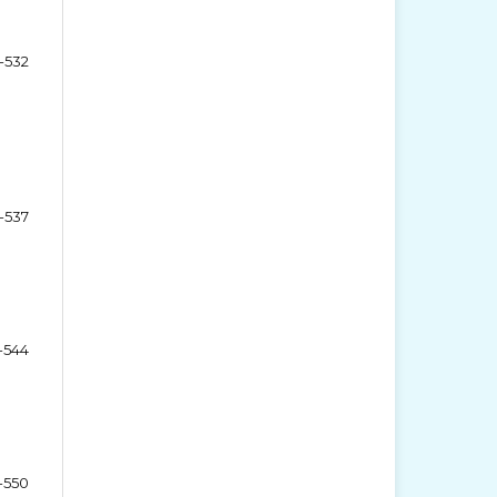
-532
-537
-544
-550