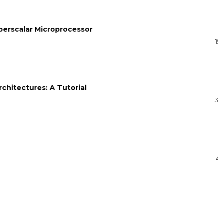
perscalar Microprocessor
hitectures: A Tutorial
3