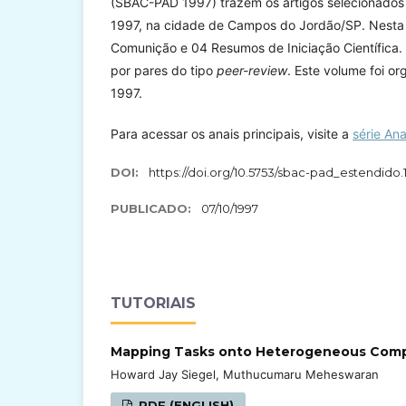
(SBAC-PAD 1997) trazem os artigos selecionados 
1997, na cidade de Campos do Jordão/SP. Nesta ed
Comunição e 04 Resumos de Iniciação Científica.
por pares do tipo
peer-review
. Este volume foi 
1997.
Para acessar os anais principais, visite a
série An
DOI:
https://doi.org/10.5753/sbac-pad_estendido.
PUBLICADO:
07/10/1997
TUTORIAIS
Mapping Tasks onto Heterogeneous Com
Howard Jay Siegel, Muthucumaru Meheswaran
PDF (ENGLISH)