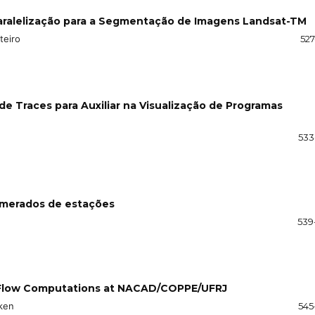
aralelização para a Segmentação de Imagens Landsat-TM
teiro
527
 Traces para Auxiliar na Visualização de Programas
533
omerados de estações
539
 Flow Computations at NACAD/COPPE/UFRJ
cken
545