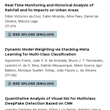
Real-Time Monitoring and Historical Analysis of
Rainfall and its Impacts on Urban Areas
Fábio Victorino da Cruz, Fabio Miranda, Aline Paes, Daniel de
Oliveira, Marcos Lage
271-276
IEEE XPLORE (ENGLISH)
Dynamic Model Weighting via Stacking-Meta
Learning for Multi-Class Classification
Agostinho Freire, João V. R. de Andrade, Bruno J. T. Fernandes,
Leandro H. de S. Silva, Gabriel Albuquerque, Mário Guerra, Igor
Balbino, Monique Suellen Tomaz, João Fausto L. de Oliveira
277-282
IEEE XPLORE (ENGLISH)
Quantitative Analysis of Visual XAI for Multiclass
DeepFake Detection Based on CNN
Leandro Santiago de Araújo, Flávio Luiz Seixas, Adriano Lima e