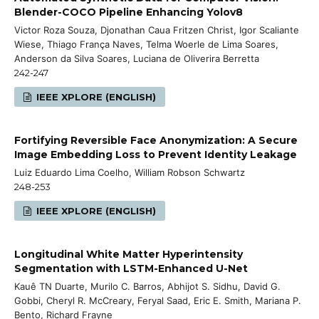
Blender-COCO Pipeline Enhancing Yolov8
Victor Roza Souza, Djonathan Caua Fritzen Christ, Igor Scaliante
Wiese, Thiago França Naves, Telma Woerle de Lima Soares,
Anderson da Silva Soares, Luciana de Oliverira Berretta
242-247
IEEE XPLORE (ENGLISH)
Fortifying Reversible Face Anonymization: A Secure
Image Embedding Loss to Prevent Identity Leakage
Luiz Eduardo Lima Coelho, William Robson Schwartz
248-253
IEEE XPLORE (ENGLISH)
Longitudinal White Matter Hyperintensity
Segmentation with LSTM-Enhanced U-Net
Kauê TN Duarte, Murilo C. Barros, Abhijot S. Sidhu, David G.
Gobbi, Cheryl R. McCreary, Feryal Saad, Eric E. Smith, Mariana P.
Bento, Richard Frayne