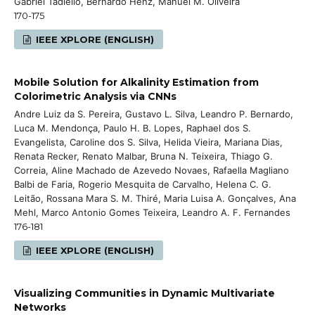
Gabriel Tadiello, Bernardo Henz, Manuel M. Oliveira
170-175
IEEE XPLORE (ENGLISH)
Mobile Solution for Alkalinity Estimation from
Colorimetric Analysis via CNNs
Andre Luiz da S. Pereira, Gustavo L. Silva, Leandro P. Bernardo,
Luca M. Mendonça, Paulo H. B. Lopes, Raphael dos S.
Evangelista, Caroline dos S. Silva, Helida Vieira, Mariana Dias,
Renata Recker, Renato Malbar, Bruna N. Teixeira, Thiago G.
Correia, Aline Machado de Azevedo Novaes, Rafaella Magliano
Balbi de Faria, Rogerio Mesquita de Carvalho, Helena C. G.
Leitão, Rossana Mara S. M. Thiré, Maria Luisa A. Gonçalves, Ana
Mehl, Marco Antonio Gomes Teixeira, Leandro A. F. Fernandes
176-181
IEEE XPLORE (ENGLISH)
Visualizing Communities in Dynamic Multivariate
Networks