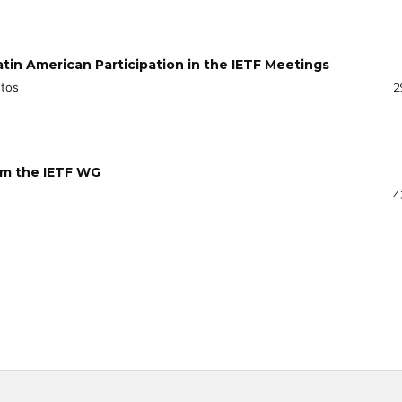
atin American Participation in the IETF Meetings
ntos
2
om the IETF WG
4