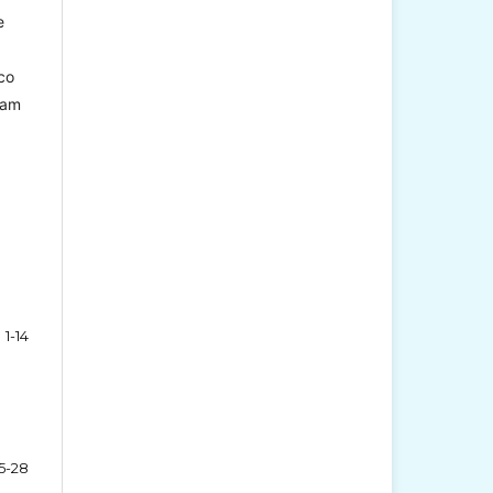
e
co
ram
1-14
15-28