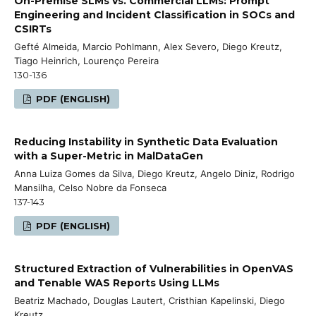
On-Premise SLMs vs. Commercial LLMs: Prompt
Engineering and Incident Classification in SOCs and
CSIRTs
Gefté Almeida, Marcio Pohlmann, Alex Severo, Diego Kreutz,
Tiago Heinrich, Lourenço Pereira
130-136
PDF (ENGLISH)
Reducing Instability in Synthetic Data Evaluation
with a Super-Metric in MalDataGen
Anna Luiza Gomes da Silva, Diego Kreutz, Angelo Diniz, Rodrigo
Mansilha, Celso Nobre da Fonseca
137-143
PDF (ENGLISH)
Structured Extraction of Vulnerabilities in OpenVAS
and Tenable WAS Reports Using LLMs
Beatriz Machado, Douglas Lautert, Cristhian Kapelinski, Diego
Kreutz