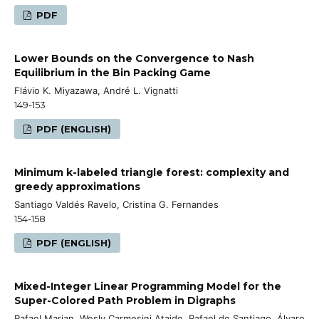
PDF
Lower Bounds on the Convergence to Nash
Equilibrium in the Bin Packing Game
Flávio K. Miyazawa, André L. Vignatti
149-153
PDF (ENGLISH)
Minimum k-labeled triangle forest: complexity and
greedy approximations
Santiago Valdés Ravelo, Cristina G. Fernandes
154-158
PDF (ENGLISH)
Mixed-Integer Linear Programming Model for the
Super-Colored Path Problem in Digraphs
Rafael Marian, Wesly Carmesini Ataide, Rafael de Santiago, Álvaro