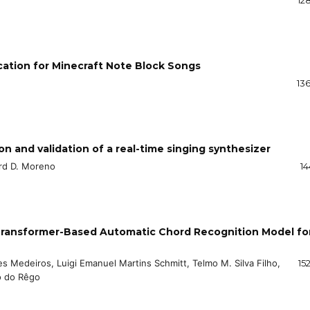
cation for Minecraft Note Block Songs
13
 and validation of a real-time singing synthesizer
rd D. Moreno
14
 Transformer-Based Automatic Chord Recognition Model fo
 Medeiros, Luigi Emanuel Martins Schmitt, Telmo M. Silva Filho,
15
o do Rêgo