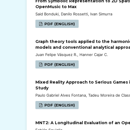
From Symbolic Representation to 2D Spatia
OpenMusic to Max
Said Bonduki, Danilo Rossetti, Ivan Simurra
PDF (ENGLISH)
Graph theory tools applied to the harmonic
models and conventional analytical appro
Juan Felipe Vásquez R., Hanner Cajar C.
PDF (ENGLISH)
Mixed Reality Approach to Serious Games 
Study
Paulo Gabriel Alves Fontana, Tadeu Moreira de Clas
PDF (ENGLISH)
MNT2: A Longitudinal Evaluation of an O
Fabián Sguiglia