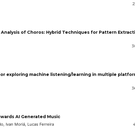
2
Analysis of Choros: Hybrid Techniques for Pattern Extract
3
for exploring machine listening/learning in multiple platfor
3
owards AI Generated Music
o, Ivan Moriá, Lucas Ferreira