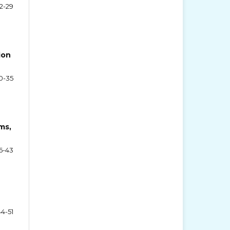
2-29
ion
0-35
ms,
6-43
44-51