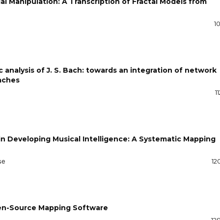
l Manipulation: A Transcription of Fractal Models from
10
 analysis of J. S. Bach: towards an integration of network
aches
1
in Developing Musical Intelligence: A Systematic Mapping
se
12
pen-Source Mapping Software
12