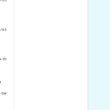
6-143
4-151
r
2-158