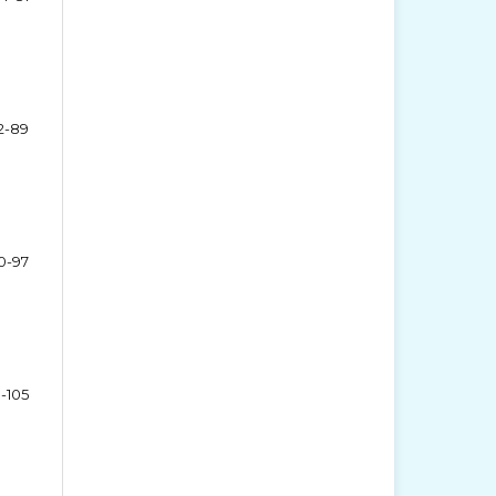
2-89
0-97
-105