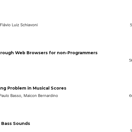
Flávio Luiz Schiavoni
5
through Web Browsers for non-Programmers
5
ing Problem in Musical Scores
 Paulo Basso, Maicon Bernardino
6
h Bass Sounds