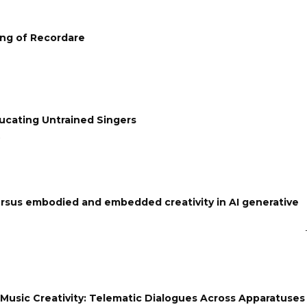
ing of Recordare
ducating Untrained Singers
o
ersus embodied and embedded creativity in AI generative
 Music Creativity: Telematic Dialogues Across Apparatuses