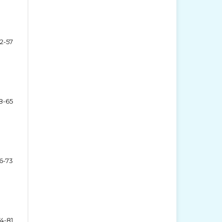
2-57
8-65
6-73
74-81