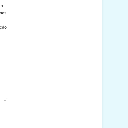
po
unes
ação
i-ii