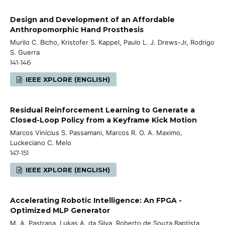
Design and Development of an Affordable
Anthropomorphic Hand Prosthesis
Murilo C. Bicho, Kristofer S. Kappel, Paulo L. J. Drews-Jr, Rodrigo
S. Guerra
141-146
IEEE XPLORE (ENGLISH)
Residual Reinforcement Learning to Generate a
Closed-Loop Policy from a Keyframe Kick Motion
Marcos Vinícius S. Passamani, Marcos R. O. A. Maximo,
Luckeciano C. Melo
147-151
IEEE XPLORE (ENGLISH)
Accelerating Robotic Intelligence: An FPGA -
Optimized MLP Generator
M. A. Pastrana, Lukas A. da Silva, Roberto de Souza Baptista,