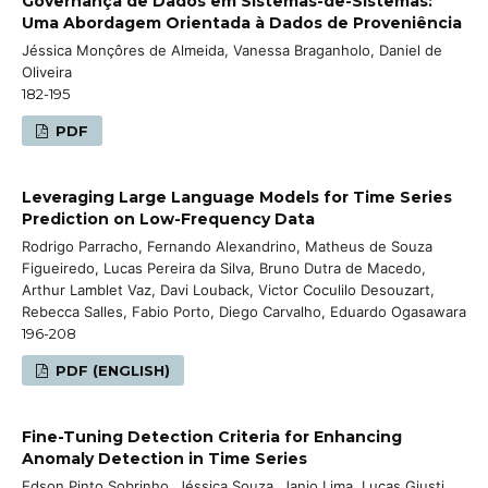
Governança de Dados em Sistemas-de-Sistemas:
Uma Abordagem Orientada à Dados de Proveniência
Jéssica Monçôres de Almeida, Vanessa Braganholo, Daniel de
Oliveira
182-195
PDF
Leveraging Large Language Models for Time Series
Prediction on Low-Frequency Data
Rodrigo Parracho, Fernando Alexandrino, Matheus de Souza
Figueiredo, Lucas Pereira da Silva, Bruno Dutra de Macedo,
Arthur Lamblet Vaz, Davi Louback, Victor Coculilo Desouzart,
Rebecca Salles, Fabio Porto, Diego Carvalho, Eduardo Ogasawara
196-208
PDF (ENGLISH)
Fine-Tuning Detection Criteria for Enhancing
Anomaly Detection in Time Series
Edson Pinto Sobrinho, Jéssica Souza, Janio Lima, Lucas Giusti,