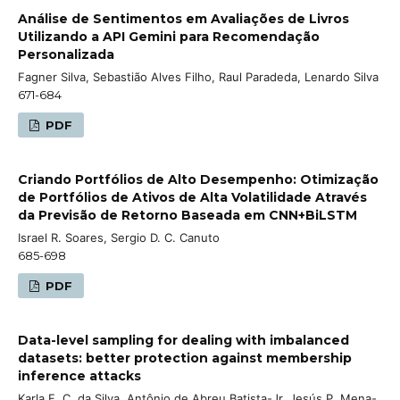
Análise de Sentimentos em Avaliações de Livros
Utilizando a API Gemini para Recomendação
Personalizada
Fagner Silva, Sebastião Alves Filho, Raul Paradeda, Lenardo Silva
671-684
PDF
Criando Portfólios de Alto Desempenho: Otimização
de Portfólios de Ativos de Alta Volatilidade Através
da Previsão de Retorno Baseada em CNN+BiLSTM
Israel R. Soares, Sergio D. C. Canuto
685-698
PDF
Data-level sampling for dealing with imbalanced
datasets: better protection against membership
inference attacks
Karla F. C. da Silva, Antônio de Abreu Batista-Jr, Jesús P. Mena-