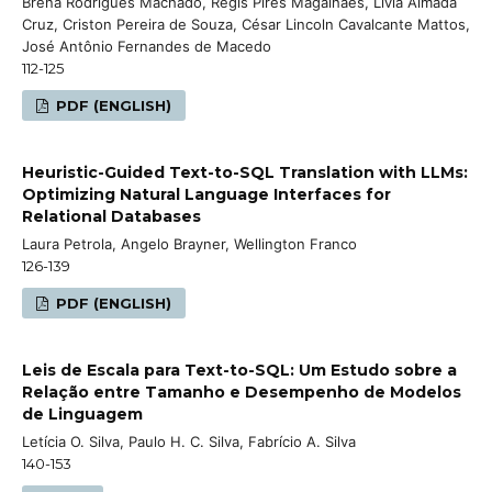
Brena Rodrigues Machado, Regis Pires Magalhães, Lívia Almada
Cruz, Criston Pereira de Souza, César Lincoln Cavalcante Mattos,
José Antônio Fernandes de Macedo
112-125
PDF (ENGLISH)
Heuristic-Guided Text-to-SQL Translation with LLMs:
Optimizing Natural Language Interfaces for
Relational Databases
Laura Petrola, Angelo Brayner, Wellington Franco
126-139
PDF (ENGLISH)
Leis de Escala para Text-to-SQL: Um Estudo sobre a
Relação entre Tamanho e Desempenho de Modelos
de Linguagem
Letícia O. Silva, Paulo H. C. Silva, Fabrício A. Silva
140-153