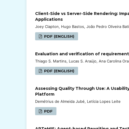
Client-Side vs Server-Side Rendering: Im
Applications
Joey Clapton, Hugo Bastos, João Pedro Oliveira Batist
PDF (ENGLISH)
Evaluation and verification of requirement
Thiago S. Martins, Lucas S. Araújo, Ana Carolina Or
PDF (ENGLISH)
Assessing Quality Through Use: A Usabilit
Platform
Demétrius de Almeida Jubé, Letícia Lopes Leite
PDF
ARTeMIS: Agent-based Rewriting and Test