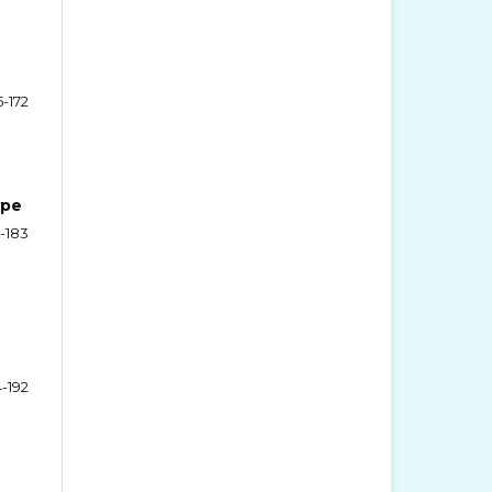
5-172
ype
3-183
4-192