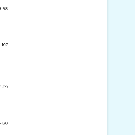
8-98
-107
8-119
-130