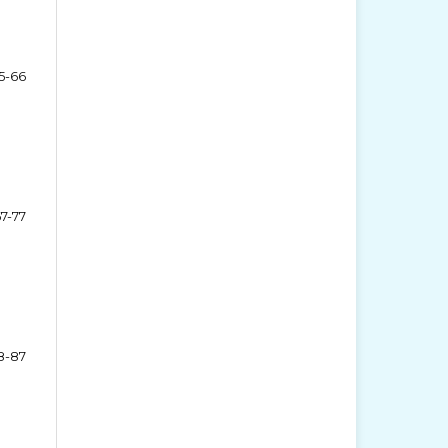
5-66
7-77
8-87