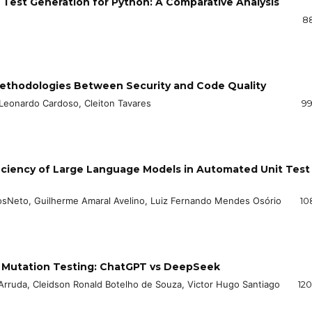
 Test Generation for Python: A Comparative Analysis
8
Methodologies Between Security and Code Quality
, Leonardo Cardoso, Cleiton Tavares
99
ficiency of Large Language Models in Automated Unit Test
tosNeto, Guilherme Amaral Avelino, Luiz Fernando Mendes Osório
10
h Mutation Testing: ChatGPT vs DeepSeek
rruda, Cleidson Ronald Botelho de Souza, Victor Hugo Santiago
120