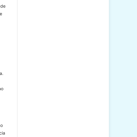
 de
de
a.
ao
no
cia