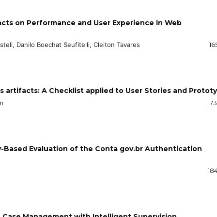
pacts on Performance and User Experience in Web
eli, Danilo Boechat Seufitelli, Cleiton Tavares
16
s artifacts: A Checklist applied to User Stories and Protot
an
17
y-Based Evaluation of the Conta gov.br Authentication
18
 Case Management with Intelligent Supervision