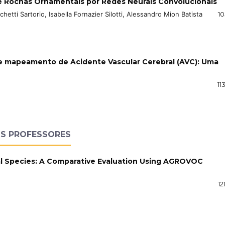
e Rochas Ornamentais por Redes Neurais Convolucionais
etti Sartorio, Isabella Fornazier Silotti, Alessandro Mion Batista
10
o e mapeamento de Acidente Vascular Cerebral (AVC): Uma
11
OS PROFESSORES
al Species: A Comparative Evaluation Using AGROVOC
12