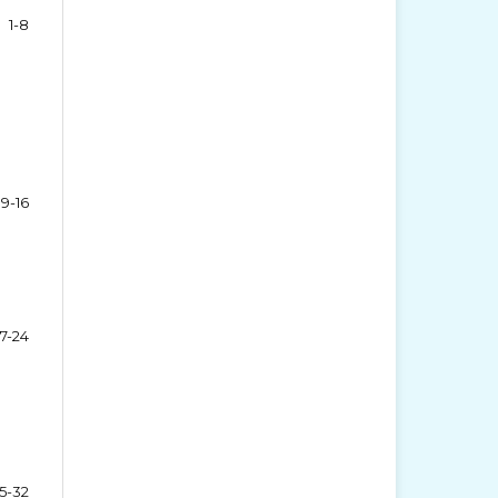
1-8
9-16
17-24
5-32