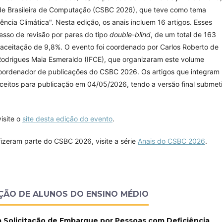
de Brasileira de Computação (CSBC 2026), que teve como tema
cia Climática". Nesta edição, os anais incluem 16 artigos. Esses
esso de revisão por pares do tipo
double-blind
, de um total de 163
 aceitação de 9,8%. O evento foi coordenado por Carlos Roberto de
 Rodrigues Maia Esmeraldo (IFCE), que organizaram este volume
oordenador de publicações do CSBC 2026. Os artigos que integram
eitos para publicação em 04/05/2026, tendo a versão final submet
isite o
site desta edição do evento
.
fizeram parte do CSBC 2026, visite a série
Anais do CSBC 2026
.
ÇÃO DE ALUNOS DO ENSINO MÉDIO
a Solicitação de Embarque por Pessoas com Deficiência