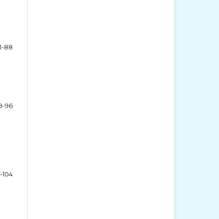
1-88
9-96
-104