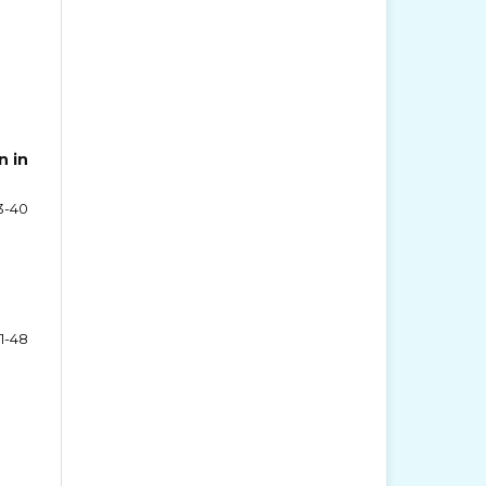
n in
3-40
1-48