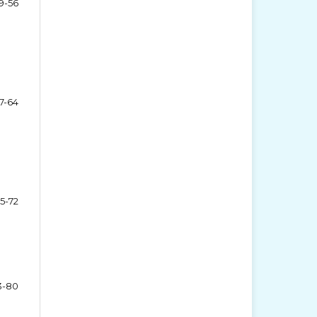
9-56
7-64
5-72
3-80