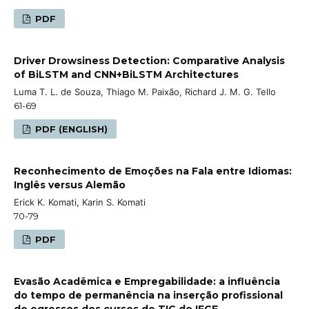
PDF
Driver Drowsiness Detection: Comparative Analysis
of BiLSTM and CNN+BiLSTM Architectures
Luma T. L. de Souza, Thiago M. Paixão, Richard J. M. G. Tello
61-69
PDF (ENGLISH)
Reconhecimento de Emoções na Fala entre Idiomas:
Inglês versus Alemão
Erick K. Komati, Karin S. Komati
70-79
PDF
Evasão Acadêmica e Empregabilidade: a influência
do tempo de permanência na inserção profissional
de egressos dos cursos de TIC do IFCE