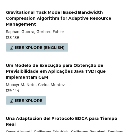
Gravitational Task Model Based Bandwidth
Compression Algorithm for Adaptive Resource
Management
Raphael Guerra, Gerhard Fohler
133-138
IEEE XPLORE (ENGLISH)
Um Modelo de Execução para Obtenção de
Previsibilidade em Aplicações Java TVDI que
Implementam GEM
Moacyr M. Neto, Carlos Montez
139-144
IEEE XPLORE
Una Adaptación del Protocolo EDCA para Tiempo
Real
Omar Alimenti, Guillermo Friedrich, Guillermo Reggiani, Santiago