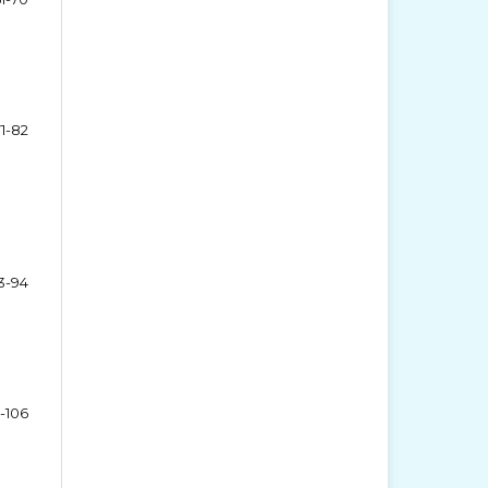
71-82
e
3-94
-106