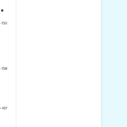
 e
3-150
1-158
9-167