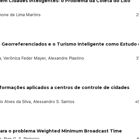
m Cidades Inteligentes: o Problema da Coleta do Lixo
imone de Lima Martins
2
 Georreferenciados e o Turismo Inteligente como Estudo
, Verônica Feder Mayer, Alexandre Plastino
3
formações aplicados a centros de controle de cidades
 Alves da Silva, Alessandro S. Santos
4
ara o problema Weighted Minimum Broadcast Time
, Rian G. S. Pinheiro
6