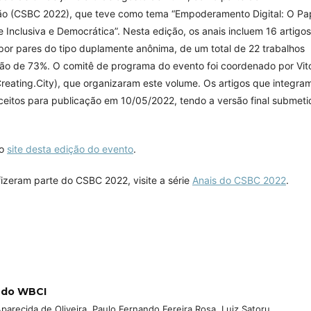
ão (CSBC 2022), que teve como tema “Empoderamento Digital: O Pa
clusiva e Democrática”. Nesta edição, os anais incluem 16 artigos
por pares do tipo duplamente anônima, de um total de 22 trabalhos
ão de 73%. O comitê de programa do evento foi coordenado por Vit
Creating.City), que organizaram este volume. Os artigos que integra
eitos para publicação em 10/05/2022, tendo a versão final submeti
 o
site desta edição do evento
.
fizeram parte do CSBC 2022, visite a série
Anais do CSBC 2022
.
2 do WBCI
arecida de Oliveira, Paulo Fernando Fereira Rosa, Luiz Satoru