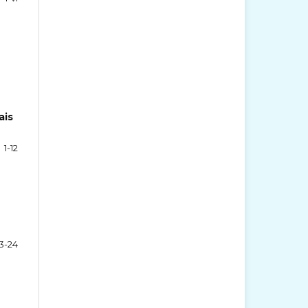
ais
1-12
13-24