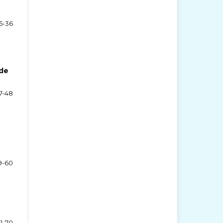
5-36
 de
7-48
9-60
1-70