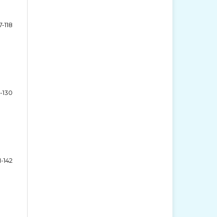
7-118
9-130
1-142