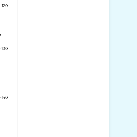
2-120
p
1-130
1-140