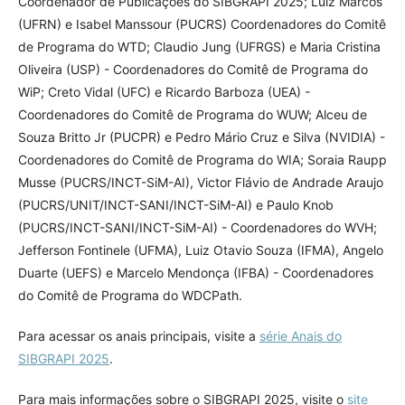
Coordenador de Publicações do SIBGRAPI 2025; Luiz Marcos
(UFRN) e Isabel Manssour (PUCRS) Coordenadores do Comitê
de Programa do WTD; Claudio Jung (UFRGS) e Maria Cristina
Oliveira (USP) - Coordenadores do Comitê de Programa do
WiP; Creto Vidal (UFC) e Ricardo Barboza (UEA) -
Coordenadores do Comitê de Programa do WUW; Alceu de
Souza Britto Jr (PUCPR) e Pedro Mário Cruz e Silva (NVIDIA) -
Coordenadores do Comitê de Programa do WIA; Soraia Raupp
Musse (PUCRS/INCT-SiM-AI), Victor Flávio de Andrade Araujo
(PUCRS/UNIT/INCT-SANI/INCT-SiM-AI) e Paulo Knob
(PUCRS/INCT-SANI/INCT-SiM-AI) - Coordenadores do WVH;
Jefferson Fontinele (UFMA), Luiz Otavio Souza (IFMA), Angelo
Duarte (UEFS) e Marcelo Mendonça (IFBA) - Coordenadores
do Comitê de Programa do WDCPath.
Para acessar os anais principais, visite a
série Anais do
SIBGRAPI 2025
.
Para mais informações sobre o SIBGRAPI 2025, visite o
site