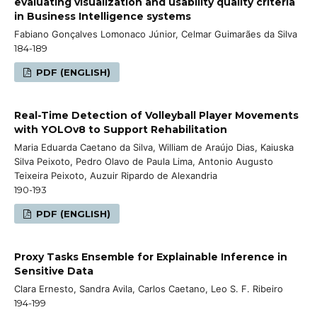
evaluating visualization and usability quality criteria
in Business Intelligence systems
Fabiano Gonçalves Lomonaco Júnior, Celmar Guimarães da Silva
184-189
PDF (ENGLISH)
Real-Time Detection of Volleyball Player Movements
with YOLOv8 to Support Rehabilitation
Maria Eduarda Caetano da Silva, William de Araújo Dias, Kaiuska
Silva Peixoto, Pedro Olavo de Paula Lima, Antonio Augusto
Teixeira Peixoto, Auzuir Ripardo de Alexandria
190-193
PDF (ENGLISH)
Proxy Tasks Ensemble for Explainable Inference in
Sensitive Data
Clara Ernesto, Sandra Avila, Carlos Caetano, Leo S. F. Ribeiro
194-199